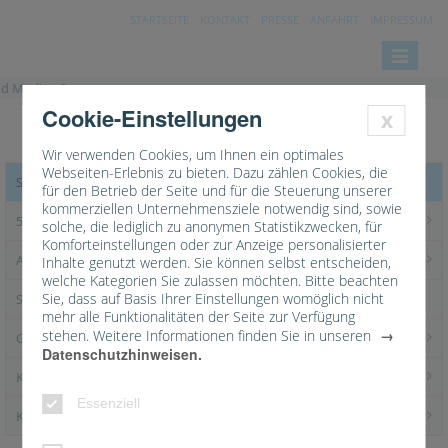
STARTSEITE
KONTAKT
PRESSE
ANFAHRT
IMPRESSUM
Toggle
navigatio
Cookie-Einstellungen
x
Wir verwenden Cookies, um Ihnen ein optimales
Webseiten-Erlebnis zu bieten. Dazu zählen Cookies, die
Startseite - Aktuelles & Medien
für den Betrieb der Seite und für die Steuerung unserer
kommerziellen Unternehmensziele notwendig sind, sowie
50 Jahre Katholische Stadtkirche
solche, die lediglich zu anonymen Statistikzwecken, für
Komforteinstellungen oder zur Anzeige personalisierter
Aktuelles
Inhalte genutzt werden. Sie können selbst entscheiden,
welche Kategorien Sie zulassen möchten. Bitte beachten
Sie, dass auf Basis Ihrer Einstellungen womöglich nicht
Soziale Medien
mehr alle Funktionalitäten der Seite zur Verfügung
stehen. Weitere Informationen finden Sie in unseren
Gottesdienste
Datenschutzhinweisen.
Kirchliche Medien
Essenziell
Kontakt